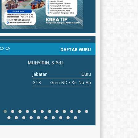
DAFTAR GURU
MUHYIDIN, S.Pd.I
N
Jabatan
Guru
J
GTK
Guru BD / Ke-Nu-An
G