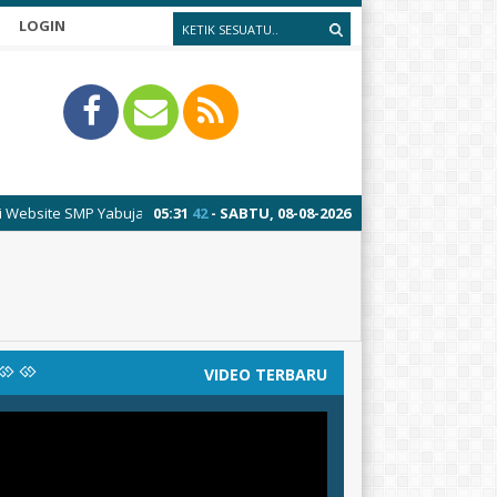
LOGIN
te SMP Yabujah Segeran
05
:
31
42
- SABTU, 08-08-2026
VIDEO TERBARU