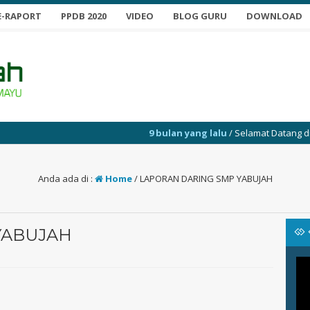
E-RAPORT
PPDB 2020
VIDEO
BLOG GURU
DOWNLOAD
9 bulan yang lalu
/ Selamat Datang di Websi
Anda ada di :
Home
/
LAPORAN DARING SMP YABUJAH
YABUJAH