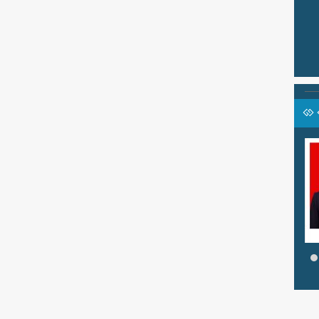
RANO KARNO, S.Pd
pala Lab IPA
Jabatan
Waka Kesiswaan
Guru IPA
GTK
Guru IPA