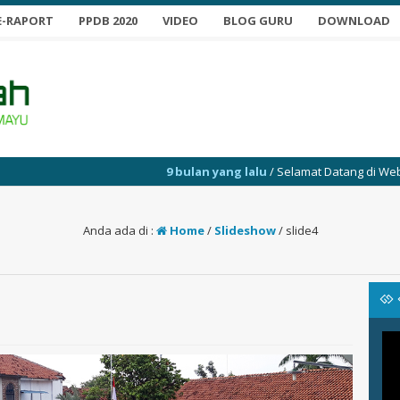
E-RAPORT
PPDB 2020
VIDEO
BLOG GURU
DOWNLOAD
9 bulan yang lalu
/ Selamat Datang di Website SMP
Anda ada di :
Home
/
Slideshow
/
slide4