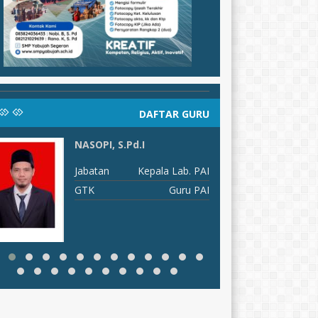
DAFTAR GURU
NASOPI, S.Pd.I
S
Jabatan
Kepala Lab. PAI
J
GTK
Guru PAI
G