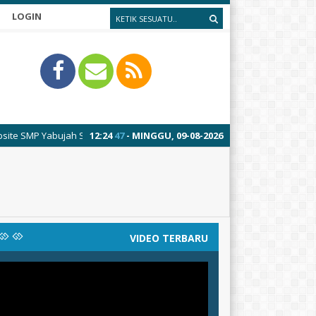
LOGIN
 Yabujah Segeran
12
:
24
47
- MINGGU, 09-08-2026
VIDEO TERBARU