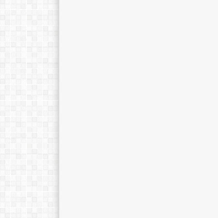
NOVIYANTI, S.Pd
SODIKIN, S.Pd
Jabatan
Wali Kelas VIII A
Jabatan
Ke
GTK
Guru Bahasa Indonesia
GTK