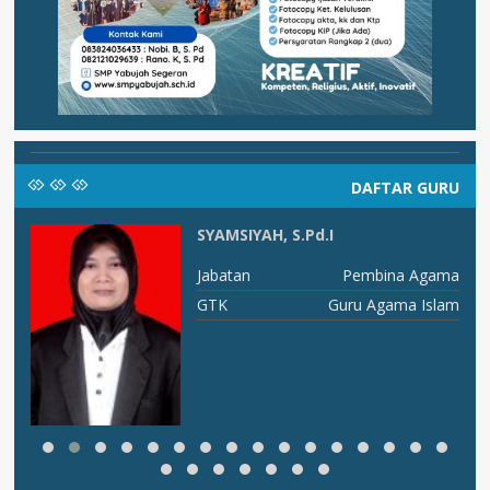
DAFTAR GURU
SYAMSIYAH, S.Pd.I
I D
Jabatan
Pembina Agama
OK
GTK
Guru Agama Islam