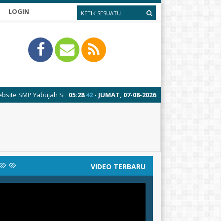
LOGIN
SMP Yabujah Segeran
05
:
28
42
- JUMAT, 07-08-2026
VIDEO TERBARU