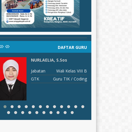
DAFTAR GURU
NURLAELIA, S.Sos
E
S
Jabatan
Wali Kelas VIII B
J
GTK
Guru TIK / Coding
G