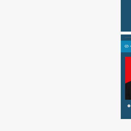
Pd
NOBI BUDIMAN, S.Pd
GURU
Jabatan
Wakasek Saspras
 / Ke-NU-An
GTK
Guru IPA