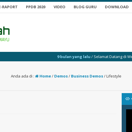
E-RAPORT
PPDB 2020
VIDEO
BLOG GURU
DOWNLOAD
9 bulan yang lalu
/ Selamat Datang di Website 
Anda ada di :
Home
/
Demos
/
Business Demos
/
Lifestyle