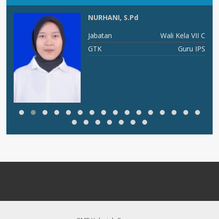
NURHANI, S.Pd
ng
Jabatan
Wali Kela VII C
BK
GTK
Guru IPS