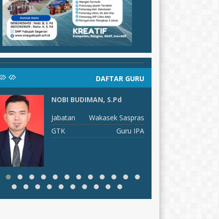
DAFTAR GURU
NOBI BUDIMAN, S.Pd
N
Jabatan
Wakasek Saspras
J
GTK
Guru IPA
G