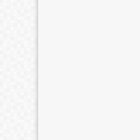
WATI LESTARI, S.Pd
EMY PRATIWI E
S.Pd.I
Jabatan
Jabatan
Wa
GTK
Prakarya
GTK
Gur