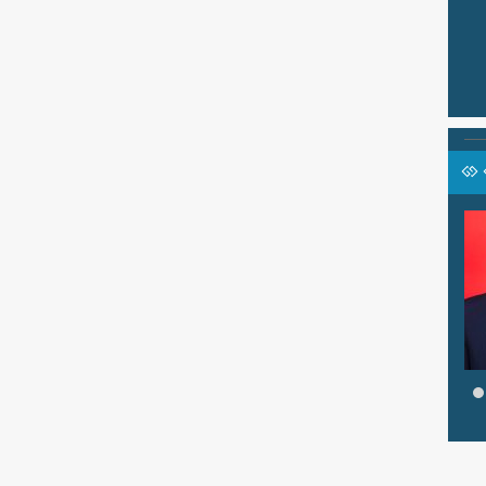
KASARI,
NOVIYANTI, S.Pd
Jabatan
Wali Kelas VIII A
li Kelas VII A
GTK
Guru Bahasa Indonesia
u Bhs Inggris