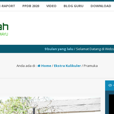
E-RAPORT
PPDB 2020
VIDEO
BLOG GURU
DOWNLOAD
9 bulan yang lalu
/ Selamat Datang di Website SMP Ya
Anda ada di :
Home
/
Ekstra Kulikuler
/
Pramuka