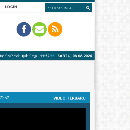
LOGIN
bujah Segeran
11
:
52
55
- SABTU, 08-08-2026
VIDEO TERBARU