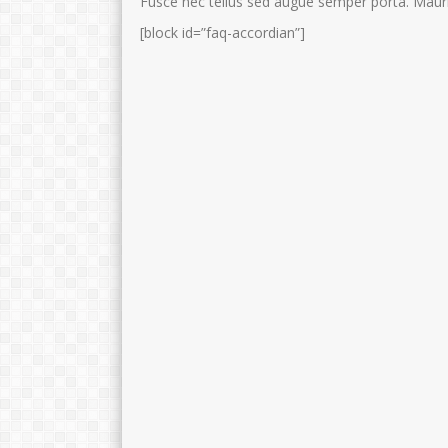
Fusce nec tellus sed augue semper porta. Mauris
[block id=”faq-accordian”]