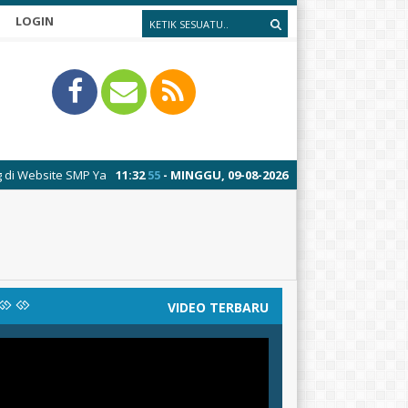
LOGIN
site SMP Yabujah Segeran
11
:
32
55
- MINGGU, 09-08-2026
VIDEO TERBARU