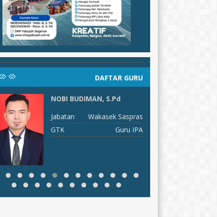
DAFTAR GURU
NOBI BUDIMAN, S.Pd
H
Jabatan
Wakasek Saspras
J
GTK
Guru IPA
G