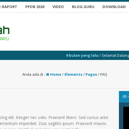
E-RAPORT
PPDB 2020
VIDEO
BLOG GURU
DOWNLOAD
9 bulan yang lalu
/ Selamat Datang di Web
Anda ada di :
Home
/
Elements
/
Pages
/
FAQ
ng elit. Integer nec odio. Praesent libero. Sed cursus ante
elementum imperdiet. Duis sagittis ipsum. Praesent mauris.