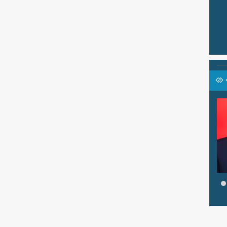
SYAMSIYAH, S.Pd.I
an Konseling
Jabatan
Pembina Agama
Guru BP/BK
GTK
Guru Agama Islam