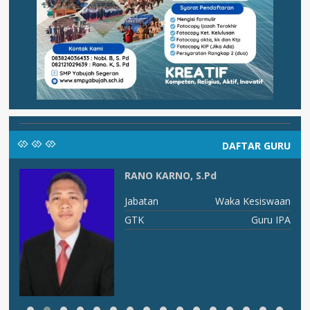
DAFTAR GURU
RANO KARNO, S.Pd
um
Jabatan
Waka Kesiswaan
LA
GTK
Guru IPA