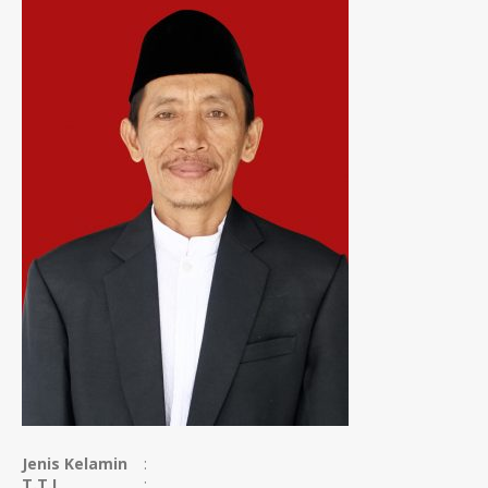
Jenis Kelamin
:
T.T.L
: