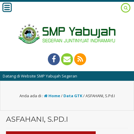
tang di Website SMP Yabujah Segeran
Anda ada di :
Home
/
Data GTK
/
ASFAHANI, S.Pd.I
ASFAHANI, S.PD.I