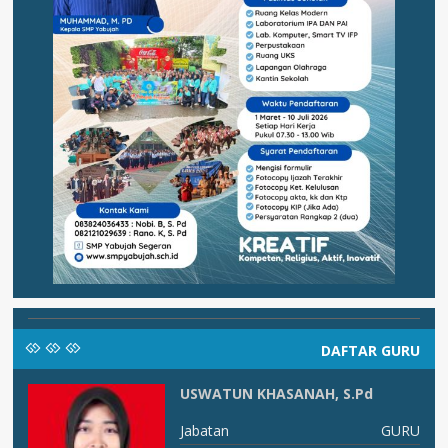
DAFTAR GURU
USWATUN KHASANAH, S.Pd
PA
Jabatan
GURU