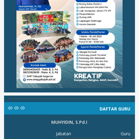
DAFTAR GURU
MUHYIDIN, S.Pd.I
AI
Jabatan
Guru