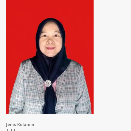
Jenis Kelamin
:
T.T.L
: