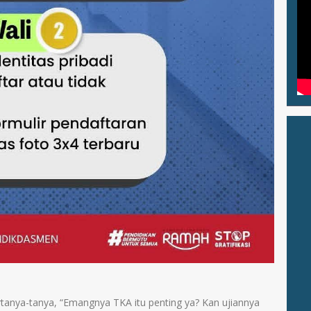
tanya-tanya, “Emangnya TKA itu penting ya? Kan ujiannya