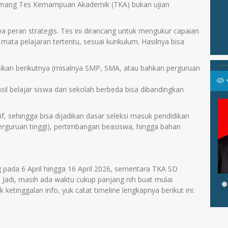
 memang Tes Kemampuan Akademik (TKA) bukan ujian
 peran strategis. Tes ini dirancang untuk mengukur capaian
mata pelajaran tertentu, sesuai kurikulum. Hasilnya bisa
idikan berikutnya (misalnya SMP, SMA, atau bahkan perguruan
asil belajar siswa dari sekolah berbeda bisa dibandingkan
SANAH,
HILAL, SP
, sehingga bisa dijadikan dasar seleksi masuk pendidikan
Jabatan
Operator
rguruan tinggi), pertimbangan beasiswa, hingga bahan
GURU
GTK
Guru BK
hasa Inggris
pada 6 April hingga 16 April 2026, sementara TKA SD
. Jadi, masih ada waktu cukup panjang nih buat mulai
ketinggalan info, yuk catat timeline lengkapnya berikut ini: