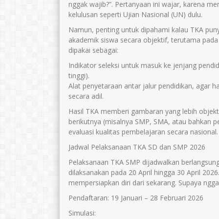
nggak wajib?”. Pertanyaan ini wajar, karena
kelulusan seperti Ujian Nasional (UN) dulu.
Namun, penting untuk dipahami kalau TKA punya
akademik siswa secara objektif, terutama pada 
dipakai sebagai:
Indikator seleksi untuk masuk ke jenjang pend
tinggi).
Alat penyetaraan antar jalur pendidikan, agar h
secara adil.
NOBI BUDIMAN, S.Pd
USWATUN KHA
S.Pd
Hasil TKA memberi gambaran yang lebih objektif
Jabatan
Wakasek Saspras
berikutnya (misalnya SMP, SMA, atau bahkan pe
Jabatan
GTK
Guru IPA
evaluasi kualitas pembelajaran secara nasional.
GTK
Guru Ba
Jadwal Pelaksanaan TKA SD dan SMP 2026
Pelaksanaan TKA SMP dijadwalkan berlangsung 
dilaksanakan pada 20 April hingga 30 April 2026
mempersiapkan diri dari sekarang. Supaya nggak 
Pendaftaran: 19 Januari – 28 Februari 2026
Simulasi: