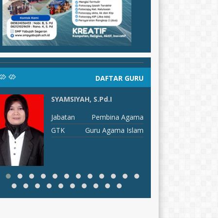
DAFTAR GURU
SYAMSIYAH, S.Pd.I
W
Jabatan
Pembina Agama
J
GTK
Guru Agama Islam
G