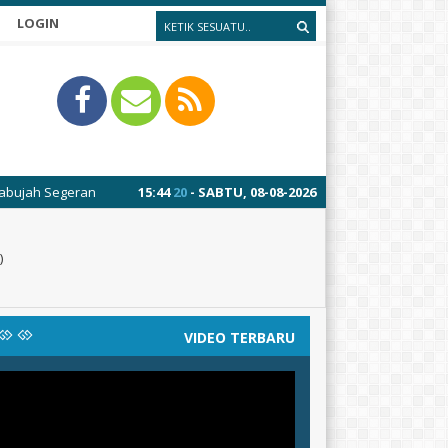
LOGIN
15
:
44
22
- SABTU, 08-08-2026
)
VIDEO TERBARU