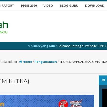
E-RAPORT
PPDB 2020
VIDEO
BLOG GURU
DOWNLOAD
bulan yang lalu
/ Selamat Datang di Website SMP Yabujah Segeran
Anda ada di :
Home
/
Pengumuman
/
TES KEMAMPUAN AKADEMIK (TKA
IK (TKA)