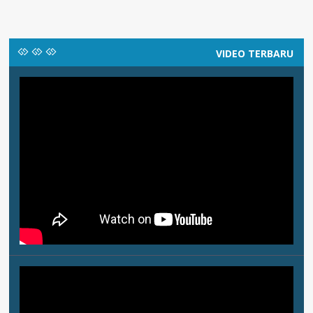
VIDEO TERBARU