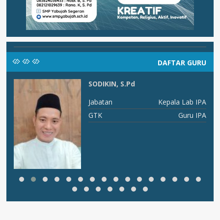
DAFTAR GURU
SODIKIN, S.Pd
RU
Jabatan
Kepala Lab IPA
is
GTK
Guru IPA