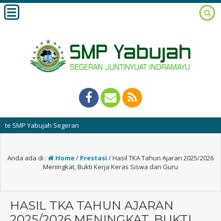
MP Yabujah Segeran
Anda ada di :
Home
/
Prestasi
/
Hasil TKA Tahun Ajaran 2025/2026
Meningkat, Bukti Kerja Keras Siswa dan Guru
HASIL TKA TAHUN AJARAN
2025/2026 MENINGKAT, BUKTI