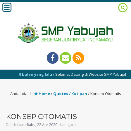
9 bulan yang lalu
/ Selamat Datang di Website SMP Yabujah Sege
Anda ada di :
Home
/
Quotes / Kutipan
/
Konsep Otomatis
KONSEP OTOMATIS
Diterbitkan :
Rabu, 22 Apr 2020
- Kategori :