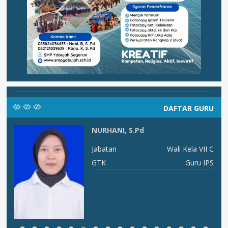
DAFTAR GURU
NURHANI, S.Pd
as
Jabatan
Wali Kela VII C
PA
GTK
Guru IPS