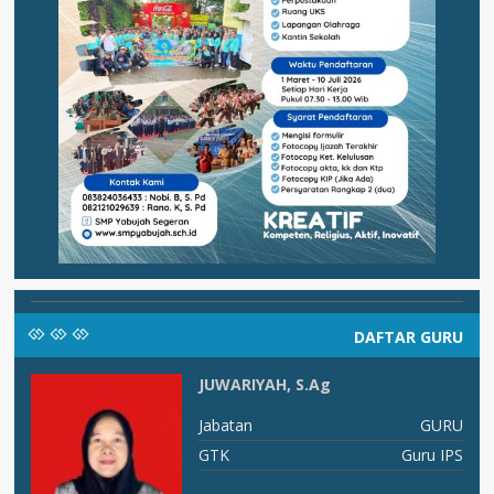
DAFTAR GURU
JUWARIYAH, S.Ag
X C
Jabatan
GURU
ia
GTK
Guru IPS