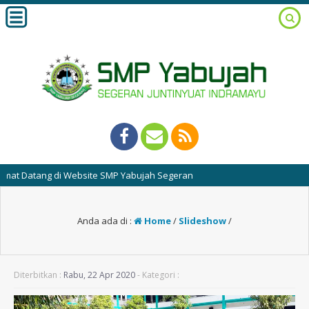
t Datang di Website SMP Yabujah Segeran
Anda ada di :
Home
/
Slideshow
/
Diterbitkan :
Rabu, 22 Apr 2020
- Kategori :