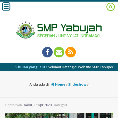
9 bulan yang lalu
/ Selamat Datang di Website SMP Yabujah Seger
Anda ada di :
Home
/
Slideshow
/
Diterbitkan :
Rabu, 22 Apr 2020
- Kategori :