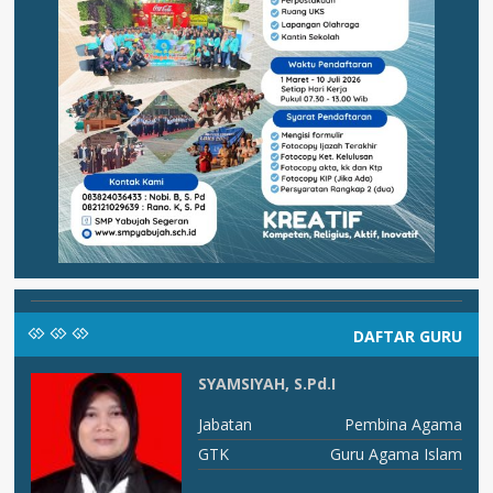
DAFTAR GURU
SYAMSIYAH, S.Pd.I
RU
Jabatan
Pembina Agama
AI
GTK
Guru Agama Islam