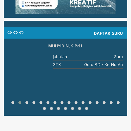
DAFTAR GURU
MUHYIDIN, S.Pd.I
ng
Jabatan
Guru
BK
GTK
Guru BD / Ke-Nu-An