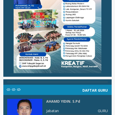
DAFTAR GURU
AHAMD YIDIN. S.Pd
I B
Jabatan
GURU