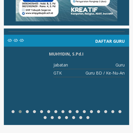
DAFTAR GURU
MUHYIDIN, S.Pd.I
RU
Jabatan
Guru
An
GTK
Guru BD / Ke-Nu-An