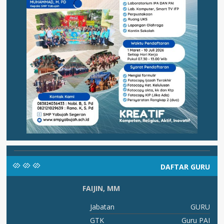
DAFTAR GURU
FAIJIN, MM
ru
Jabatan
GURU
ka
GTK
Guru PAI