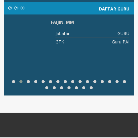
DAFTAR GURU
FAIJIN, MM
RU
Jabatan
GURU
PS
GTK
Guru PAI