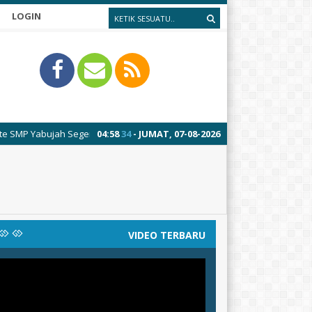
LOGIN
Yabujah Segeran
04
:
58
34
- JUMAT, 07-08-2026
VIDEO TERBARU