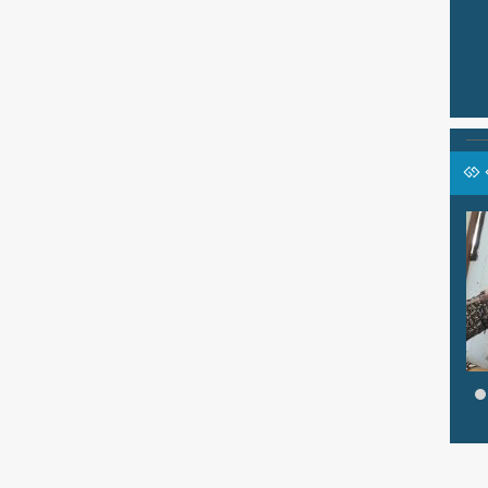
.I
USWATUN KHASANAH,
S.Pd
ali Kelas IX C
Jabatan
GURU
sa Indonesia
GTK
Guru Bahasa Inggris