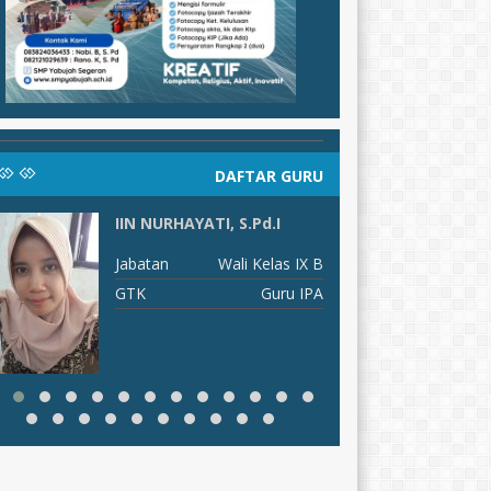
DAFTAR GURU
IIN NURHAYATI, S.Pd.I
FAI
Jabatan
Wali Kelas IX B
J
GTK
Guru IPA
G