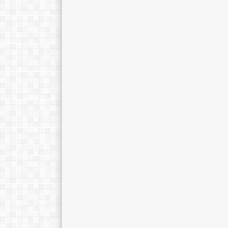
NASOPI, S.Pd.I
ASFAHANI, S.Pd
Jabatan
Kepala Lab. PAI
Jabatan
W
GTK
Guru PAI
GTK
Guru Baha