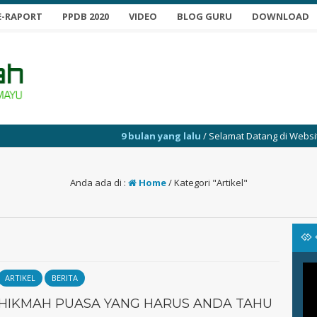
E-RAPORT
PPDB 2020
VIDEO
BLOG GURU
DOWNLOAD
9 bulan yang lalu
/ Selamat Datang di Website SMP 
Anda ada di :
Home
/
Kategori "Artikel"
ARTIKEL
BERITA
HIKMAH PUASA YANG HARUS ANDA TAHU