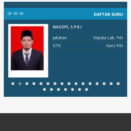
DAFTAR GURU
NASOPI, S.Pd.I
WATI 
Jabatan
Kepala Lab. PAI
Jabat
GTK
Guru PAI
GTK