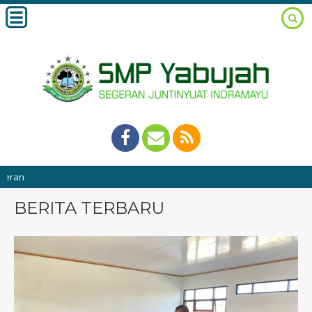
9 bu
BERITA TERBARU