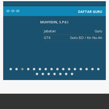
DAFTAR GURU
MUHYIDIN, S.Pd.I
RU
Jabatan
Guru
AI
GTK
Guru BD / Ke-Nu-An